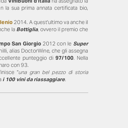
uida
ViniBuoni d’Italia
ha assegnato la
la sua prima annata certificata bio,
lenio
2014. A quest'ultimo va anche il
nche la
Bottiglia
, ovvero il premio che
mpo San Giorgio
2012 con le
Super
lli, alias DoctorWine, che gli assegna
ccellente punteggio di
97/100
. Nella
ùmaro con 93.
inisce "
una gran bel pezzo di storia
a
i 100 vini da riassaggiare
.