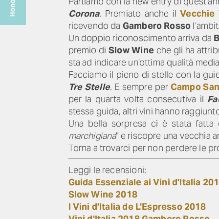
Partiamo con la new entry di quest’an
Corona
. Premiato anche il
Vecchie
ricevendo da
Gambero Rosso
l’ambi
Un doppio riconoscimento arriva da
B
premio di
Slow Wine
che gli ha attribu
sta ad indicare un’ottima qualità media
Facciamo il pieno di stelle con la gui
Tre Stelle
. E sempre per
Campo San
per la quarta volta consecutiva il
Fa
stessa guida, altri vini hanno raggiu
Una bella sorpresa ci è stata fatta 
marchigiana
" e riscopre una vecchia a
Torna a trovarci per non perdere le pro
Leggi le recensioni:
Guida Essenziale ai Vini d'Italia 20
Slow Wine 2018
I Vini d'Italia de L'Espresso 2018
Vini d'Italia 2018 Gambero Rosso