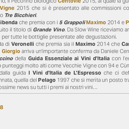
no, il Pecorino biologico
Centovie
2015, al quale la g
 Vigne
2015 che si è presentato alle commissioni con 
to
Tre Bicchieri
.
ibenda
che premia con i
5 Grappoli
Maximo
2014 e
P
ito il titolo di
Grande Vino
. Da Slow Wine riceviamo a
 per tutte le bottiglie presentate alle degustazioni.
da di
Veronelli
che premia sia il
Maximo
2014 che
Ca
 Giorgio
arriva un'importante conferma da Daniele Cerni
ccino
della
Guida Essenziale ai Vini d’Italia
con l’e
nto punteggi molto alti come Vecchie Vigne con 94 e C
dalla guida
I Vini d'Italia de L'Espresso
che ci def
nnata, quella del
Pelago
1997 che si merita un posto tr
ssime news su tutti i premi ai nostri vini…
18