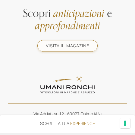
Scopri
anticipazioni
e
approfondimenti
VISITA IL MAGAZINE
Via Adriatica, 12 - 60027 Osimo (AN)
Tel.
+39 071 7108716
SCEGLI LA TUA
EXPERIENCE
wine@umanironchi.it