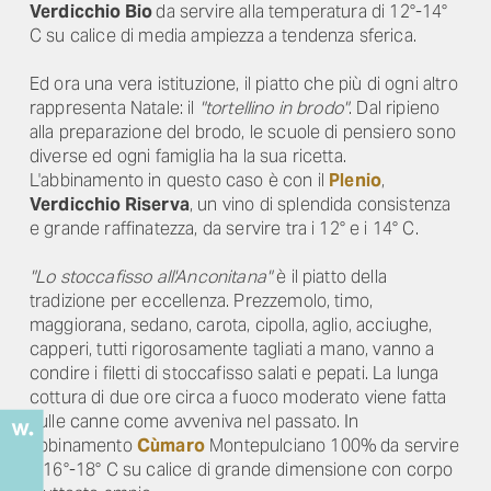
Verdicchio Bio
da servire alla temperatura di 12°-14°
C su calice di media ampiezza a tendenza sferica.
Ed ora una vera istituzione, il piatto che più di ogni altro
rappresenta Natale: il
"tortellino in brodo"
. Dal ripieno
alla preparazione del brodo, le scuole di pensiero sono
diverse ed ogni famiglia ha la sua ricetta.
L'abbinamento in questo caso è con il
Plenio
,
Verdicchio Riserva
, un vino di splendida consistenza
e grande raffinatezza, da servire tra i 12° e i 14° C.
"Lo stoccafisso all'Anconitana"
è il piatto della
tradizione per eccellenza. Prezzemolo, timo,
maggiorana, sedano, carota, cipolla, aglio, acciughe,
capperi, tutti rigorosamente tagliati a mano, vanno a
condire i filetti di stoccafisso salati e pepati. La lunga
cottura di due ore circa a fuoco moderato viene fatta
sulle canne come avveniva nel passato. In
abbinamento
Cùmaro
Montepulciano 100% da servire
a 16°-18° C su calice di grande dimensione con corpo