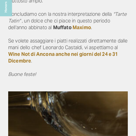
piuttosto ampio.
Concludiamo con la nostra interpretazione della
"Tarte
Tatin" ,
un dolce che ci piace in questo periodo
dell'anno abbinato al
Muffato
Maximo
.
Se volete assaggiare i piatti realizzati direttamente dalle
mani dello chef Leonardo Castaldi, vi aspettiamo al
Wine Not di Ancona anche nei giorni del 24 e 31
Dicembre
.
Buone feste!