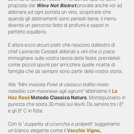
proposte del
Wine Not Bistrot
provate anche voi ad
abbinare ad ogni portata un vino, scoprirete che
quando gli abbinamenti sono pensati bene, il menu
diventa un percorso fatto di profumi e sapori in
perfetto equilibrio.
E allora ecco alcuni piatti che nascono dall'estro di
chef Leonardo Castaldi abbinati a vini che ci piace
immaginare sulla vostra tavola delle feste, prendeteli
come piccoli spunti per arricchire quelle ricette di
famiglia che da sempre sono parte della vostra storia.
Alla
"Mini insalata Poké di classico bollito misto
natalizio con maionese agli agrumi"
abbiniamo il
La
Hoz Rosé
Metodo Classico Nature
, Montepulciano in
purezza che sosta 30 mesi sui lieviti. Da servire tra i 6°
e gli 8° C in flûte.
Con la "
zuppetta di cicerchia e polipetti
" suggeriamo
un bianco elegante come il
Vecchie Vigne
,