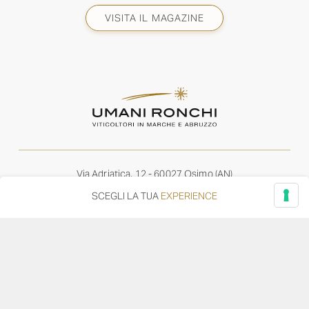
VISITA IL MAGAZINE
Via Adriatica, 12 - 60027 Osimo (AN)
Tel.
+39 071 7108716
SCEGLI LA TUA
EXPERIENCE
wine@umanironchi.it
© Azienda Vinicola Umani Ronchi Spa
P.iva Umani Ronchi 00078000429 | Cap. Soc. i.v. euro
610.000,00 |
Provincia del Registro Imprese: Ancona | Iscr. REA num. 53492
del 20/06/1963