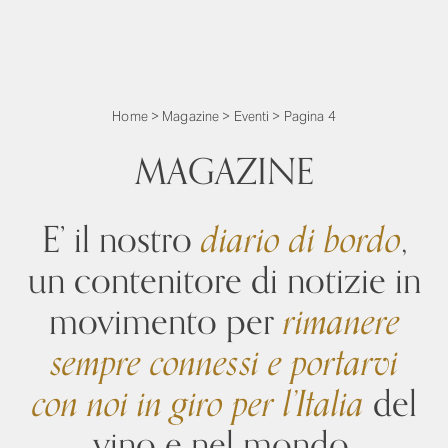
Home
>
Magazine
>
Eventi
>
Pagina 4
MAGAZINE
E’ il nostro
diario di bordo
,
un contenitore di notizie in
movimento per
rimanere
sempre connessi
e portarvi
con noi in giro per l’Italia
del
vino e nel mondo.