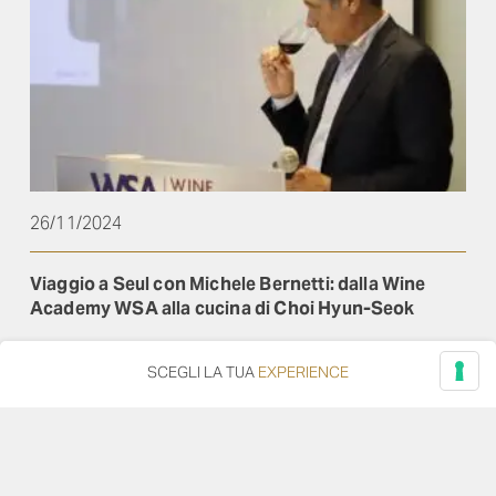
26/11/2024
Viaggio a Seul con Michele Bernetti: dalla Wine
Academy WSA alla cucina di Choi Hyun-Seok
Michele Bernetti nella capitale della Corea del Sud, per
SCEGLI LA TUA
EXPERIENCE
un tour assieme ai nostri vini. Viaggiate con noi!
Leggi di più