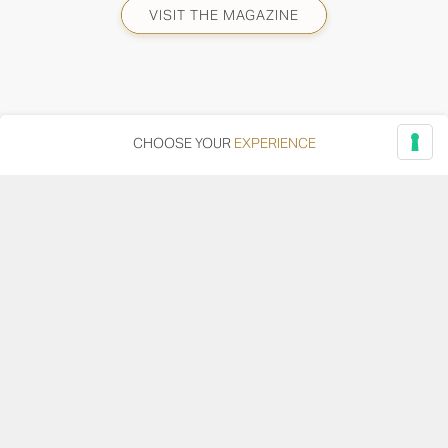
VISIT THE MAGAZINE
CHOOSE YOUR
EXPERIENCE
Via Adriatica, 12 - 60027 Osimo (AN)
Tel.
+39 071 7108716
wine@umanironchi.it
© Azienda Vinicola Umani Ronchi Spa
P.iva Umani Ronchi 00078000429 | Cap. Soc. i.v. euro
610.000,00 |
Provincia del Registro Imprese: Ancona | Iscr. REA num. 53492
del 20/06/1963
Become a distributor or reseller