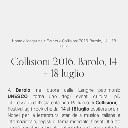
Home
>
Magazine
>
Events
>
Collisioni 2016. Barolo, 14 – 18
luglio
Collisioni 2016. Barolo, 14
– 18 luglio
A
Barolo
, nel cuore delle Langhe patrimonio
UNESCO
, torna uno degli eventi culturali più
interessanti dell’estate italiana. Parliamo di
Collisioni
, il
Festival agri-rock che dal
14
al
18 luglio
ospiterà premi
Nobel per la letteratura, star della musica italiana e
internazionale, registi di fama mondiale, filosofi. Il tutto
in un’atmosfera rilassata, informale e di confronto tra