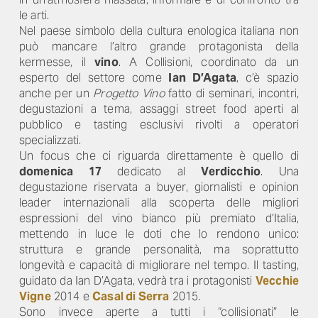
le arti.
Nel paese simbolo della cultura enologica italiana non
può mancare l’altro grande protagonista della
kermesse, il
vino
. A Collisioni, coordinato da un
esperto del settore come
Ian D’Agata
, c’è spazio
anche per un
Progetto Vino
fatto di seminari, incontri,
degustazioni a tema, assaggi street food aperti al
pubblico e tasting esclusivi rivolti a operatori
specializzati.
Un focus che ci riguarda direttamente è quello di
domenica 17
dedicato al
Verdicchio
. Una
degustazione riservata a buyer, giornalisti e opinion
leader internazionali alla scoperta delle migliori
espressioni del vino bianco più premiato d’Italia,
mettendo in luce le doti che lo rendono unico:
struttura e grande personalità, ma soprattutto
longevità e capacità di migliorare nel tempo. Il tasting,
guidato da Ian D’Agata, vedrà tra i protagonisti
Vecchie
Vigne
2014 e
Casal di Serra
2015.
Sono invece aperte a tutti i “collisionati” le