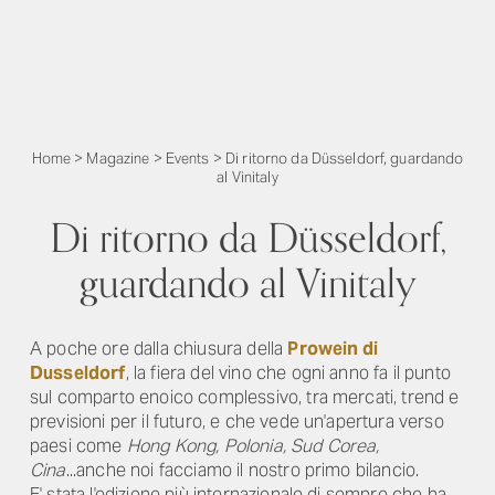
Home
>
Magazine
>
Events
>
Di ritorno da Düsseldorf, guardando
al Vinitaly
Di ritorno da Düsseldorf,
guardando al Vinitaly
A poche ore dalla chiusura della
Prowein di
Dusseldorf
, la fiera del vino che ogni anno fa il punto
sul comparto enoico complessivo, tra mercati, trend e
previsioni per il futuro, e che vede un'apertura verso
paesi come
Hong Kong, Polonia, Sud Corea,
Cina
...anche noi facciamo il nostro primo bilancio.
E' stata l'edizione più internazionale di sempre che ha