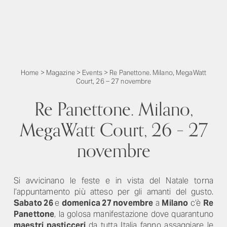
Home
>
Magazine
>
Events
>
Re Panettone. Milano, MegaWatt
Court, 26 – 27 novembre
Re Panettone. Milano,
MegaWatt Court, 26 – 27
novembre
Si avvicinano le feste e in vista del Natale torna
l’appuntamento più atteso per gli amanti del gusto.
Sabato 26
e
domenica 27 novembre
a
Milano
c’è
Re
Panettone
, la golosa manifestazione dove quarantuno
maestri pasticceri
da tutta Italia fanno assaggiare le