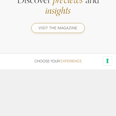
Discover
previews
and
insights
VISIT THE MAGAZINE
CHOOSE YOUR
EXPERIENCE
Via Adriatica, 12 - 60027 Osimo (AN)
Tel.
+39 071 7108716
wine@umanironchi.it
© Azienda Vinicola Umani Ronchi Spa
P.iva Umani Ronchi 00078000429 | Cap. Soc. i.v. euro