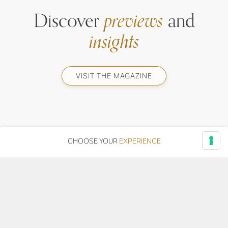
Discover
previews
and
insights
VISIT THE MAGAZINE
CHOOSE YOUR
EXPERIENCE
Via Adriatica, 12 - 60027 Osimo (AN)
Tel.
+39 071 7108716
wine@umanironchi.it