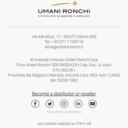
Via Adriatica, 12 - 60027 Osimo (AN)
Tel.
+39 071 7108716
wine@umanironchi.it
© Azienda Vinicola Umani Ronchi Spa
P.iva Umani Ronchi 00078000429 | Cap. Soc. i.v. euro
610.000,00 |
Provincia del Registro Imprese: Ancona | Iscr. REA num. 53492
del 20/06/1963
Become a distributor or reseller
Privacy Policy
–
Cookie Policy
Just another website by
ATK+LAB