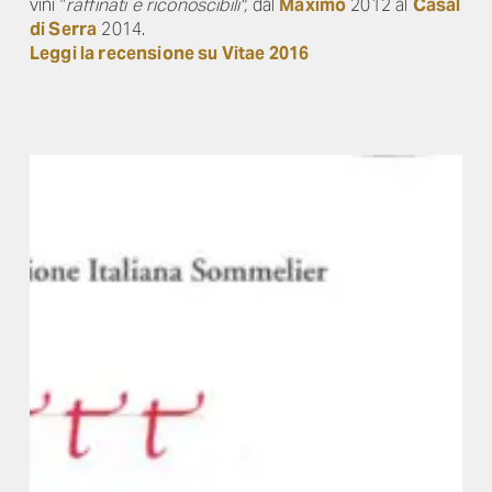
vini "
raffinati e riconoscibili",
dal
Maximo
2012 al
Casal
di Serra
2014.
Leggi la recensione su Vitae 2016