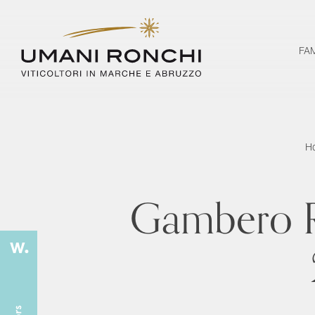
FA
H
Gambero R