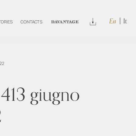
En
It
Download
TORIES
CONTACTS
DAVANTAGE
022
413 giugno
2