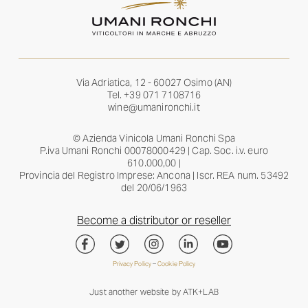
Via Adriatica, 12 - 60027 Osimo (AN)
Tel.
+39 071 7108716
wine@umanironchi.it
© Azienda Vinicola Umani Ronchi Spa
P.iva Umani Ronchi 00078000429 | Cap. Soc. i.v. euro
610.000,00 |
Provincia del Registro Imprese: Ancona | Iscr. REA num. 53492
del 20/06/1963
Become a distributor or reseller
Privacy Policy
–
Cookie Policy
Just another website by
ATK+LAB