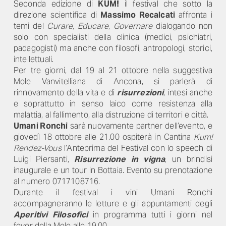
Seconda edizione di
KUM!
il festival che sotto la
direzione scientifica di
Massimo Recalcati
affronta i
temi del
Curare
,
Educare
,
Governare
dialogando non
solo con specialisti della clinica (medici, psichiatri,
padagogisti) ma anche con filosofi, antropologi, storici,
intellettuali.
Per tre giorni, dal 19 al 21 ottobre nella suggestiva
Mole Vanvitelliana di Ancona, si parlerà di
rinnovamento della vita e di
risurrezioni
, intesi anche
e soprattutto in senso laico come resistenza alla
malattia, al fallimento, alla distruzione di territori e città.
Umani Ronchi
sarà nuovamente partner dell’evento, e
giovedì 18 ottobre alle 21.00 ospiterà in Cantina
Kum!
Rendez-Vous
l’Anteprima del Festival con lo speech di
Luigi Piersanti,
Risurrezione in vigna
, un brindisi
inaugurale e un tour in Bottaia. Evento su prenotazione
al numero 0717108716.
Durante il festival i vini Umani Ronchi
accompagneranno le letture e gli appuntamenti degli
Aperitivi Filosofici
in programma tutti i giorni nel
foyer della Mole alle 19.00